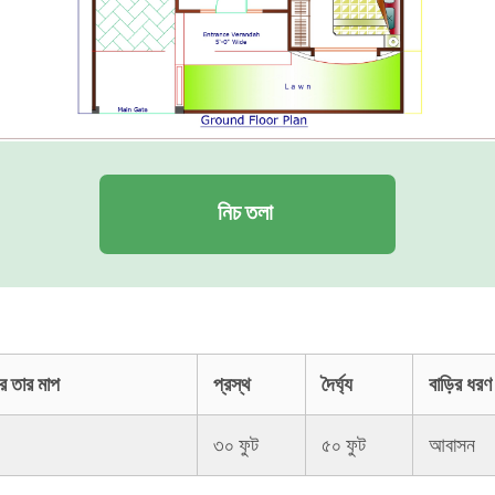
নিচ তলা
ওপর তার মাপ
প্রস্থ
দৈর্ঘ্য
বাড়ির ধরণ
৩০ ফুট
৫০ ফুট
আবাসন