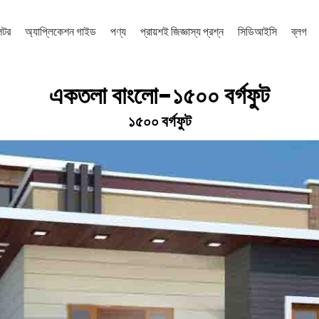
েটর
অ্যাপ্লিকেশন গাইড
পণ্য
প্রায়শই জিজ্ঞাস্য প্রশ্ন
সিডিআইসি
ব্লগ
একতলা বাংলো-১৫০০ বর্গফুট
১৫০০ বর্গফুট